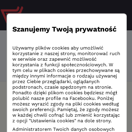
Logowanie
nauczyciel /
pracownik